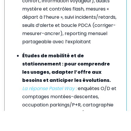
confort, information voyageur), audits
mystère et contrôles flash, mesures «
départ à l’heure », suivi incidents/retards,
seuils d’alerte et boucle PDCA (corriger-
mesurer-ancrer), reporting mensuel
partageable avec l’exploitant
Études de mobilité et de
stationnement : pour comprendre
les usages, adapter l’offre aux
besoins et anticiper les évolutions.
La réponse Pastel Way :
enquêtes O/D et
comptages montées-descentes,
occupation parkings/P+R, cartographie
des flux et intermodalités (BHNS, TAD,
micro-mobilité), impacts sur temps de
parcours et accessibilité